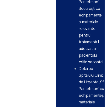
Pantelimon”
București cu
echipamente
și materiale
relevante
pentru
tratamentul
adecvat al
pacientului
critic neonatal
Dotarea
Spitalului Clinic
de Urgenta „Sf.
Pantelimon” cu
echipamenteși
materiale