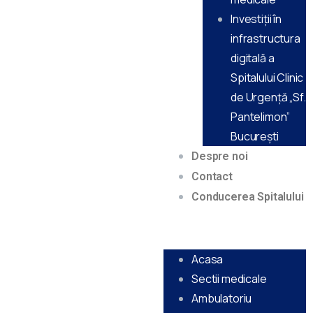
Investiții în
infrastructura
digitală a
Spitalului Clinic
de Urgență „Sf.
Pantelimon”
Bucureşti
Despre noi
Contact
Conducerea Spitalului
Acasa
Sectii medicale
Ambulatoriu