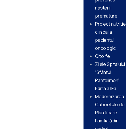
nasterii
premature
Proiect nutritie
clinica la
pacientul
oncologic
Citolife
Zilele Spitalului
“Sfântul
Pantelimon”
Ediţia a II-a
Modernizarea
Cabinetului de
Planificare
Familială din
cadrul