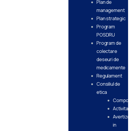
Plan de
management
Plan strategic
Program
POSDRU
Program de
colectare
deseuri de
medicamente
Regulament
Consiliul de
etica
Compon
Activitat
Avertizor
in