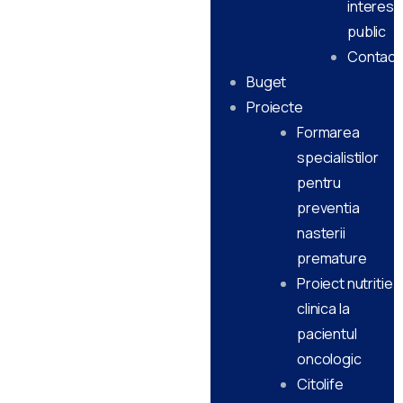
interes
public
Contact
Buget
Proiecte
Formarea
specialistilor
pentru
preventia
nasterii
premature
Proiect nutritie
clinica la
pacientul
oncologic
Citolife