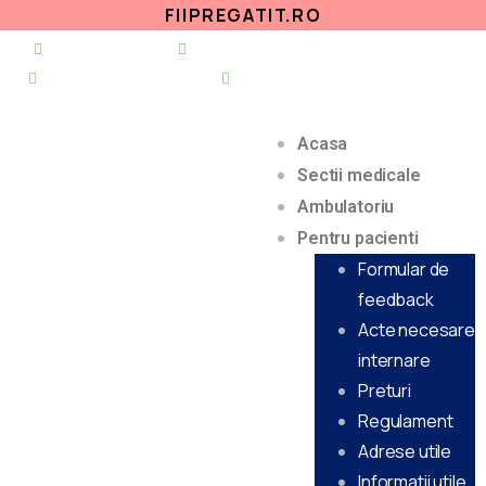
FIIPREGATIT.RO
021 255 49 49
secretariat@urgentapantelimon.ro
@SpitalulPantelimon
@spitalulpantelimonbucuresti
Acasa
Sectii medicale
Ambulatoriu
Pentru pacienti
Formular de
feedback
Acte necesare
internare
Preturi
Regulament
Adrese utile
Informatii utile