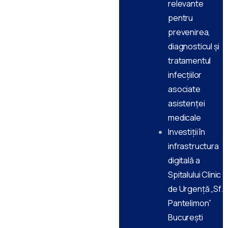
relevante
pentru
prevenirea,
diagnosticul și
tratamentul
infecțiilor
asociate
asistenței
medicale
Investiții în
infrastructura
digitală a
Spitalului Clinic
de Urgență „Sf.
Pantelimon”
Bucureşti