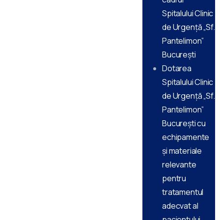
Spitalului Clinic
de Urgență „Sf.
Pantelimon”
București
Dotarea
Spitalului Clinic
de Urgență „Sf.
Pantelimon”
București cu
echipamente
și materiale
relevante
pentru
tratamentul
adecvat al
pacientului