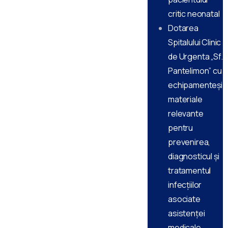
critic neonatal
Dotarea
Spitalului Clinic
de Urgenta „Sf.
Pantelimon” cu
echipamenteși
materiale
relevante
pentru
prevenirea,
diagnosticul și
tratamentul
infecțiilor
asociate
asistenței
medicale