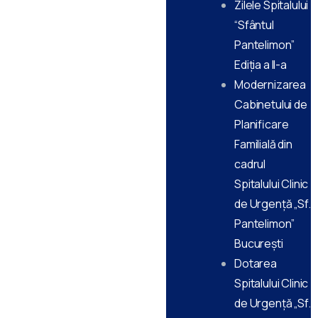
Zilele Spitalului
“Sfântul
Pantelimon”
Ediţia a II-a
Modernizarea
Cabinetului de
Planificare
Familială din
cadrul
Spitalului Clinic
de Urgență „Sf.
Pantelimon”
București
Dotarea
Spitalului Clinic
de Urgență „Sf.