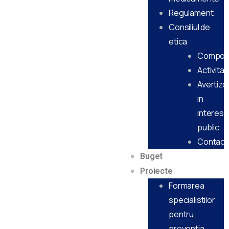
Regulament
Consiliul de
etica
Compon
Activitat
Avertizor
in
interes
public
Contact
Buget
Proiecte
Formarea
specialistilor
pentru
preventia