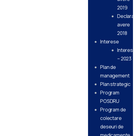
2019
Declarati
avere
2018
Interese
Interese
– 2023
Plan de
management
Plan strategic
Program
POSDRU
Program de
colectare
deseuri de
medicamente