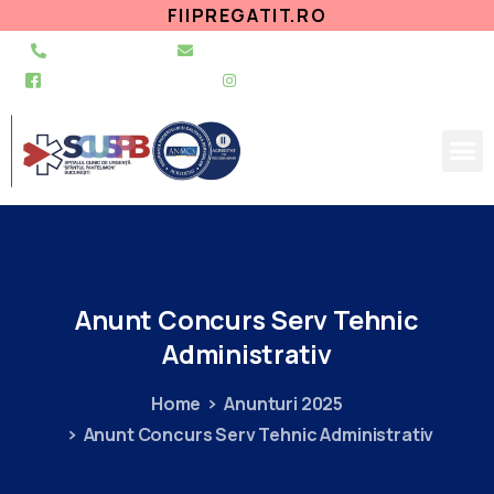
FIIPREGATIT.RO
021 255 49 49
secretariat@urgentapantelimon.ro
@SpitalulPantelimon
@spitalulpantelimonbucuresti
Anunt
Concurs
Serv
Tehnic
Administrativ
Home
Anunturi 2025
Anunt Concurs Serv Tehnic Administrativ