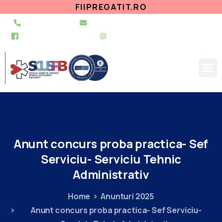
FIIPREGATIT.RO
021 255 49 49
secretariat@urgentapantelimon.ro
@SpitalulPantelimon
@spitalulpantelimonbucuresti
Anunt
concurs
proba
practica-
Sef
Serviciu-
Serviciu
Tehnic
Administrativ
Home
Anunturi 2025
Anunt concurs proba practica- Sef Serviciu-