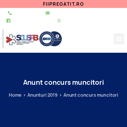
FIIPREGATIT.RO
021 255 49 49
secretariat@urgentapantelimon.ro
@SpitalulPantelimon
@spitalulpantelimonbucuresti
Anunt
concurs
muncitori
Home
Anunturi 2019
Anunt concurs muncitori