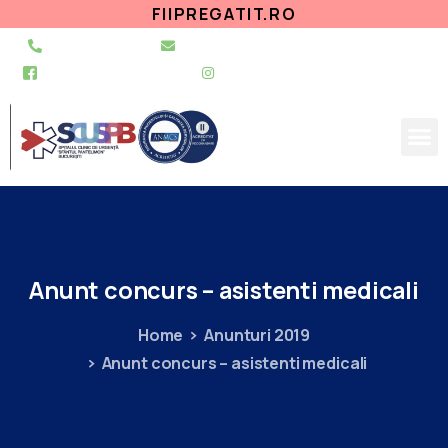
FIIPREGATIT.RO
021 255 49 49
secretariat@urgentapantelimon.ro
@SpitalulPantelimon
@spitalulpantelimonbucuresti
Anunt
concurs
–
asistenti
medicali
Home
Anunturi 2019
Anunt concurs – asistenti medicali