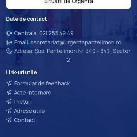
Situatii de Urgenta
Date
de
contact
Centrala: 021 255 49 49
Email: secretariat@urgentapantelimon.ro
Adresa: Șos. Pantelimon Nr. 340 – 342 , Sector
2
Link-uri
utile
Formular de feedback
Acte internare
Prețuri
Adrese utile
Contact