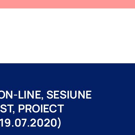
SERVICII RELIGIOASE
PROIECTE
PROGRAMARE
DESPRE NOI
DICATORI
PENTRU PACIENTI
ADMINISTRATIV
BUGET
CONTACT
CONDUCEREA SPITALULUI
ON-LINE,
SESIUNE
ST,
PROIECT
-19.07.2020)