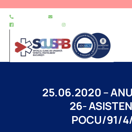
021 255 49 49
secretariat@urgentapantelimon.ro
@SpitalulPantelimon
@spitalulpantelimonbucuresti
25.06.2020
–
AN
26-
ASISTEN
POCU/91/4/