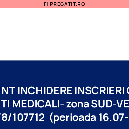
FIIPREGATIT.RO
ETICA, INTEGRITATE
ANTICORUPTIE
ACASA
SECTII MEDICALE
AMBULATORIU
IN
UNT
INCHIDERE
INSCRIERI
TI
MEDICALI-
zona
SUD-VE
8/107712
(perioada
16.07