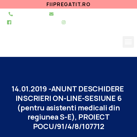
FIIPREGATIT.RO
021 255 49 49
secretariat@urgentapantelimon.ro
@SpitalulPantelimon
@spitalulpantelimonbucuresti
14.01.2019
-ANUNT
DESCHIDERE
INSCRIERI
ON-LINE-SESIUNE
6
(pentru
asistenti
medicali
din
regiunea
S-E),
PROIECT
POCU/91/4/8/107712