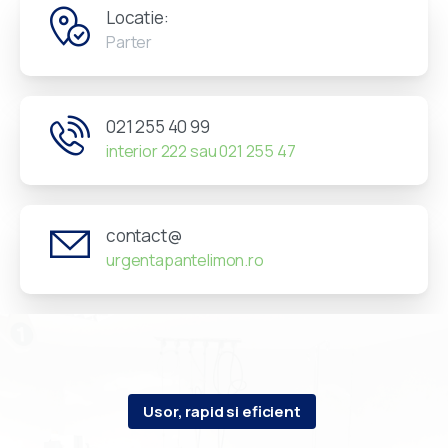
Locatie:
Parter
021 255 40 99
interior 222 sau 021 255 47
contact@
urgentapantelimon.ro
Usor, rapid si eficient