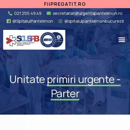
FIIPREGATIT.RO
021 255 49 49
secretariat@urgentapantelimon.ro
@SpitalulPantelimon
@spitalulpantelimonbucuresti
Unitate
primiri urgente -
Parter