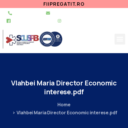
FIIPREGATIT.RO
021 255 49 49
secretariat@urgentapantelimon.ro
@SpitalulPantelimon
@spitalulpantelimonbucuresti
Vlahbei
Maria
Director
Economic
interese.pdf
Home
Vlahbei Maria Director Economic interese.pdf