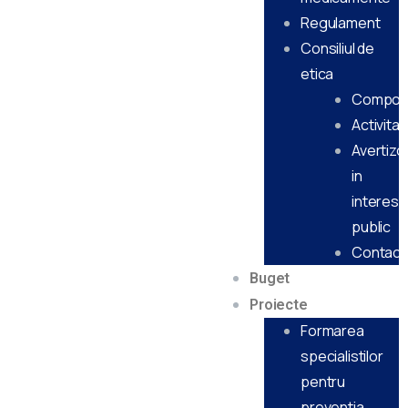
Regulament
Consiliul de
etica
Compon
Activitat
Avertizor
in
interes
public
Contact
Buget
Proiecte
Formarea
specialistilor
pentru
preventia