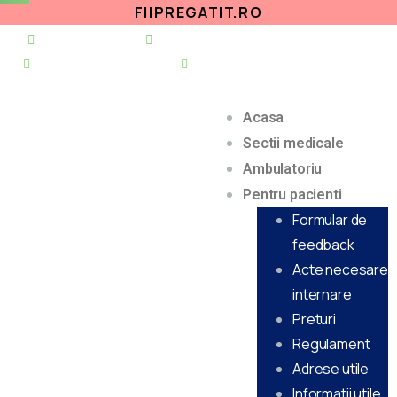
FIIPREGATIT.RO
021 255 49 49
secretariat@urgentapantelimon.ro
@SpitalulPantelimon
@spitalulpantelimonbucuresti
Acasa
Sectii medicale
Ambulatoriu
Pentru pacienti
Formular de
feedback
Acte necesare
internare
Preturi
Regulament
Adrese utile
Informatii utile