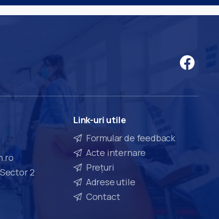
Link-uri
utile
Formular de feedback
Acte internare
n.ro
Prețuri
 Sector 2
Adrese utile
Contact