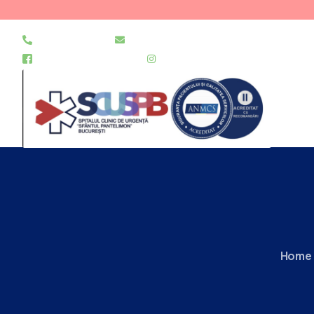
021 255 49 49
secretariat@urgentapantelimon.ro
@SpitalulPantelimon
@spitalulpantelimonbucuresti
Home