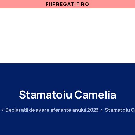
FIIPREGATIT.RO
ETICA, INTEGRITATE
ANTICORUPTIE
ACASA
SECTII MEDICALE
AMBULATORIU
IN
Stamatoiu
Camelia
Declaratii de avere aferente anului 2023
Stamatoiu C