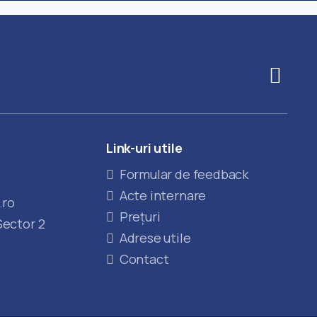
Link-uri
utile
Formular de feedback
Acte internare
.ro
Prețuri
Sector 2
Adrese utile
Contact