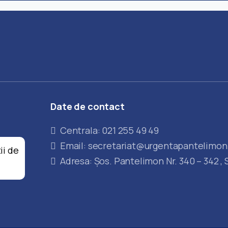
Date
de
contact
Centrala: 021 255 49 49
Email: secretariat@urgentapantelimon
ii de
Adresa: Șos. Pantelimon Nr. 340 – 342 , 