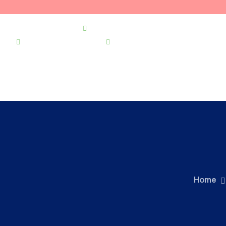
021 255 49 49
secretariat@urgentapantelimon.ro
@SpitalulPantelimon
@spitalulpantelimonbucuresti
ACA
Home