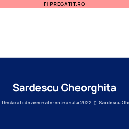
FIIPREGATIT.RO
ETICA, INTEGRITATE
ANTICORUPTIE
SA
SECTII MEDICALE
AMBULATORIU
INDICATORI
Sardescu
Gheorghita
Declaratii de avere aferente anului 2022
Sardescu Gh