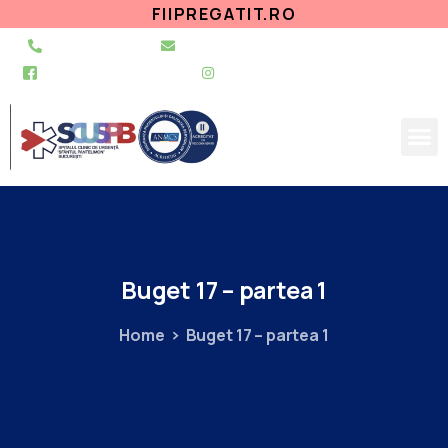
FIIPREGATIT.RO
021 255 49 49
secretariat@urgentapantelimon.ro
@SpitalulPantelimon
@spitalulpantelimonbucuresti
Buget
17
–
partea
1
Home
Buget 17 – partea 1