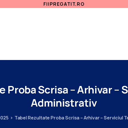
FIIPREGATIT.RO
ETICA, INTEGRITATE
ANTICORUPTIE
ACASA
SECTII MEDICALE
AMBULATORIU
IN
te
Proba
Scrisa
–
Arhivar
–
S
Administrativ
2025
Tabel Rezultate Proba Scrisa – Arhivar – Serviciul T