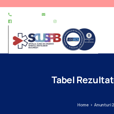
021 255 49 49
secretariat@urgentapantelimon.ro
@SpitalulPantelimon
@spitalulpantelimonbucuresti
Tabel
Rezulta
Home
Anunturi 