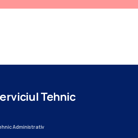
SERVICII RELIGIOASE
PROIECTE
PROGRAMARE
DESPRE NOI
DICATORI
PENTRU PACIENTI
ADMINISTRATIV
BUGET
CONTACT
CONDUCEREA SPITALULUI
erviciul
Tehnic
ehnic Administrativ