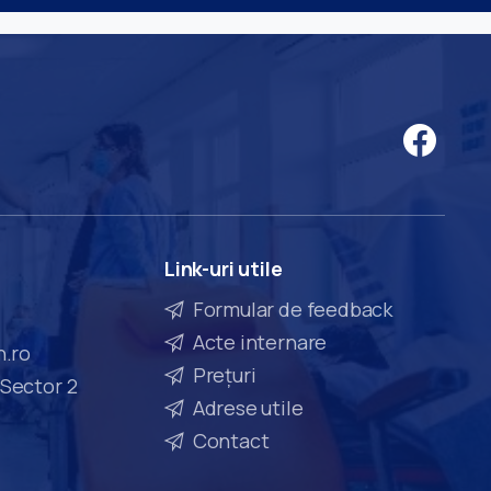
Link-uri
utile
Formular de feedback
Acte internare
n.ro
Prețuri
 Sector 2
Adrese utile
Contact