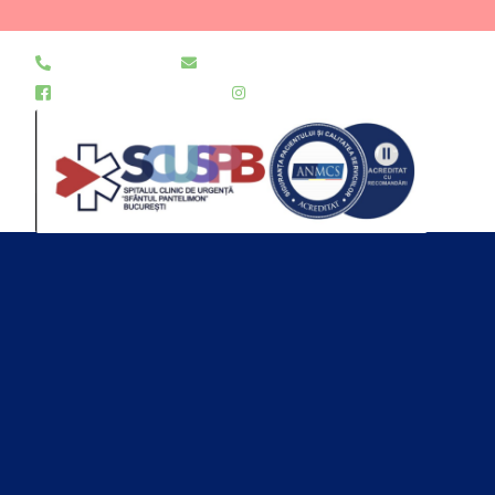
021 255 49 49
secretariat@urgentapantelimon.ro
@SpitalulPantelimon
@spitalulpantelimonbucuresti