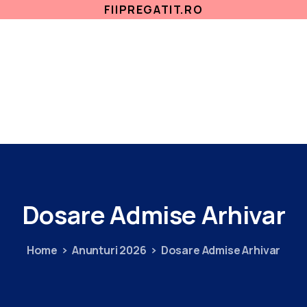
FIIPREGATIT.RO
ETICA, INTEGRITATE
ANTICORUPTIE
ACASA
SECTII MEDICALE
AMBULATORIU
IN
Dosare
Admise
Arhivar
Home
Anunturi 2026
Dosare Admise Arhivar