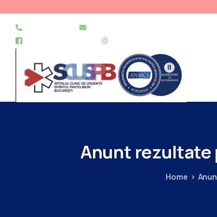
021 255 49 49
secretariat@urgentapantelimon.ro
@SpitalulPantelimon
@spitalulpantelimonbucuresti
Anunt
rezultate
Home
Anun