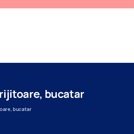
SERVICII RELIGIOASE
PROIECTE
PROGRAMARE
DESPRE NOI
DICATORI
PENTRU PACIENTI
ADMINISTRATIV
BUGET
CONTACT
CONDUCEREA SPITALULUI
rijitoare,
bucatar
itoare, bucatar