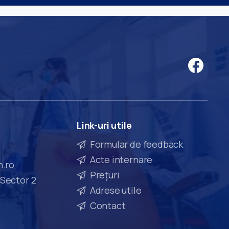
Link-uri
utile
Formular de feedback
Acte internare
n.ro
Prețuri
 Sector 2
Adrese utile
Contact