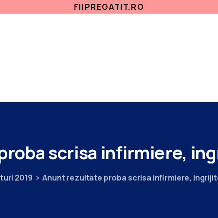
FIIPREGATIT.RO
ETICA, INTEGRITATE
ANTICORUPTIE
ACASA
SECTII MEDICALE
AMBULATORIU
IN
proba
scrisa
infirmiere,
ing
turi 2019
Anunt rezultate proba scrisa infirmiere, ingrij