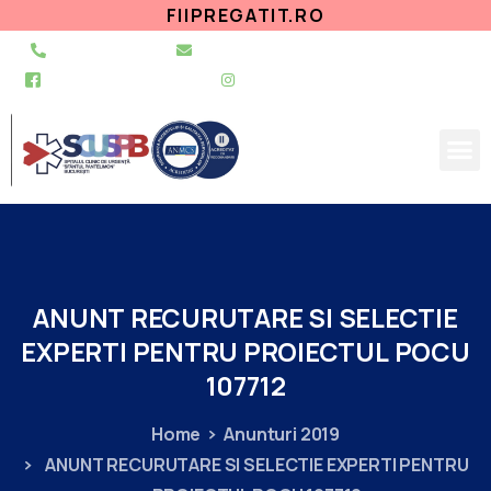
FIIPREGATIT.RO
021 255 49 49
secretariat@urgentapantelimon.ro
@SpitalulPantelimon
@spitalulpantelimonbucuresti
ANUNT
RECURUTARE
SI
SELECTIE
EXPERTI
PENTRU
PROIECTUL
POCU
107712
Home
Anunturi 2019
ANUNT RECURUTARE SI SELECTIE EXPERTI PENTRU