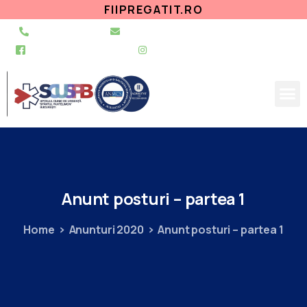
FIIPREGATIT.RO
021 255 49 49
secretariat@urgentapantelimon.ro
@SpitalulPantelimon
@spitalulpantelimonbucuresti
Anunt
posturi
–
partea
1
Home
Anunturi 2020
Anunt posturi – partea 1