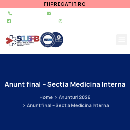
FIIPREGATIT.RO
021 255 49 49
secretariat@urgentapantelimon.ro
@SpitalulPantelimon
@spitalulpantelimonbucuresti
Anunt
final
–
Sectia
Medicina
Interna
Home
Anunturi 2026
Anunt final – Sectia Medicina Interna