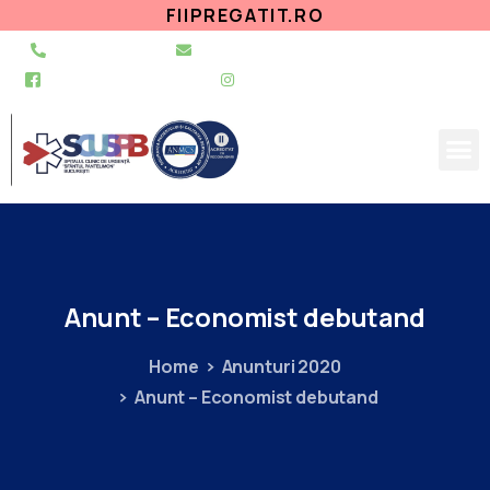
FIIPREGATIT.RO
021 255 49 49
secretariat@urgentapantelimon.ro
@SpitalulPantelimon
@spitalulpantelimonbucuresti
Anunt
–
Economist
debutand
Home
Anunturi 2020
Anunt – Economist debutand