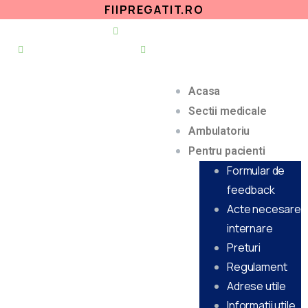
FIIPREGATIT.RO
021 255 49 49
secretariat@urgentapantelimon.ro
@SpitalulPantelimon
@spitalulpantelimonbucuresti
Acasa
Sectii medicale
Ambulatoriu
Pentru pacienti
Formular de
feedback
Acte necesare
internare
Preturi
Regulament
Adrese utile
Informatii utile