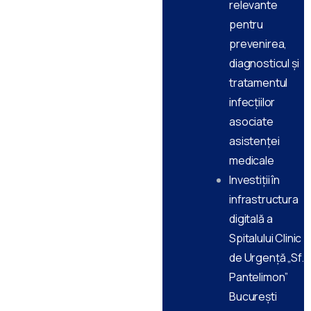
relevante
pentru
prevenirea,
diagnosticul și
tratamentul
infecțiilor
asociate
asistenței
medicale
Investiții în
infrastructura
digitală a
Spitalului Clinic
de Urgență „Sf.
Pantelimon”
Bucureşti