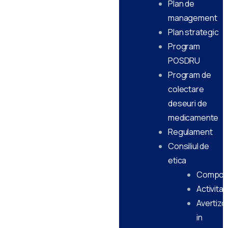
Plan de
management
Plan strategic
Program
POSDRU
Program de
colectare
deseuri de
medicamente
Regulament
Consiliul de
etica
Compon
Activitat
Avertizor
in