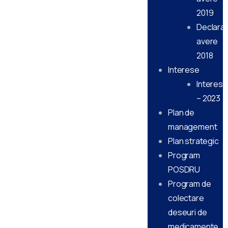
2019
Declarati
avere
2018
Interese
Interese
– 2023
Plan de
management
Plan strategic
Program
POSDRU
Program de
colectare
deseuri de
medicamente