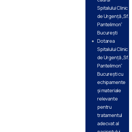
Spitalului Clinic
de Urgență „Sf.
Pantelimon”
București
Dotarea
Spitalului Clinic
de Urgență „Sf.
Pantelimon”
București cu
echipamente
și materiale
relevante
pentru
tratamentul
adecvat al
pacientului