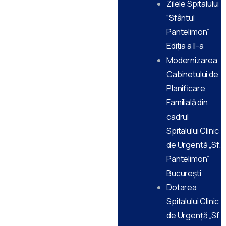
Zilele Spitalului
“Sfântul
Pantelimon”
Ediţia a II-a
Modernizarea
Cabinetului de
Planificare
Familială din
cadrul
Spitalului Clinic
de Urgență „Sf.
Pantelimon”
București
Dotarea
Spitalului Clinic
de Urgență „Sf.