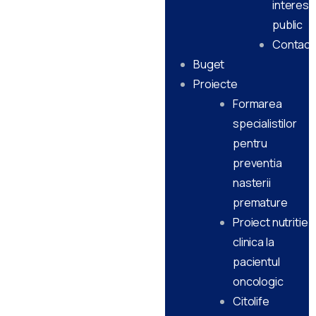
interes
public
Contact
Buget
Proiecte
Formarea
specialistilor
pentru
preventia
nasterii
premature
Proiect nutritie
clinica la
pacientul
oncologic
Citolife