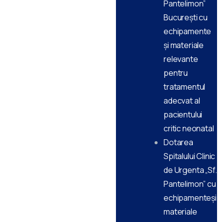
Pantelimon”
București cu
echipamente
și materiale
relevante
pentru
tratamentul
adecvat al
pacientului
critic neonatal
Dotarea
Spitalului Clinic
de Urgenta „Sf.
Pantelimon” cu
echipamenteși
materiale