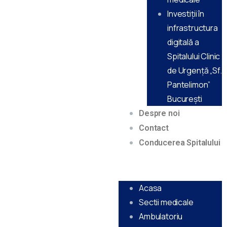
Investiții în
infrastructura
digitală a
Spitalului Clinic
de Urgență „Sf.
Pantelimon”
Bucureşti
Despre noi
Contact
Conducerea Spitalului
Acasa
Sectii medicale
Ambulatoriu