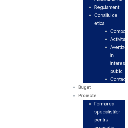
Regulament
Consiliul de
etica
Compon
Activitat
Avertizor
in
interes
public
Contact
Buget
Proiecte
Formarea
specialistilor
pentru
preventia