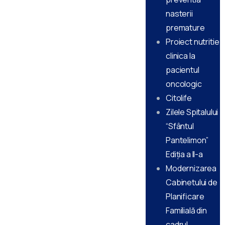
nasterii
premature
Proiect nutritie
clinica la
pacientul
oncologic
Citolife
Zilele Spitalului
“Sfântul
Pantelimon”
Ediţia a II-a
Modernizarea
Cabinetului de
Planificare
Familială din
cadrul