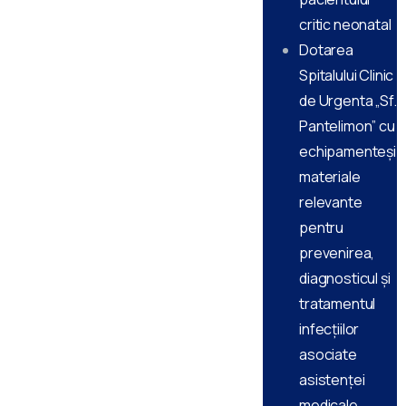
critic neonatal
Dotarea
Spitalului Clinic
de Urgenta „Sf.
Pantelimon” cu
echipamenteși
materiale
relevante
pentru
prevenirea,
diagnosticul și
tratamentul
infecțiilor
asociate
asistenței
medicale