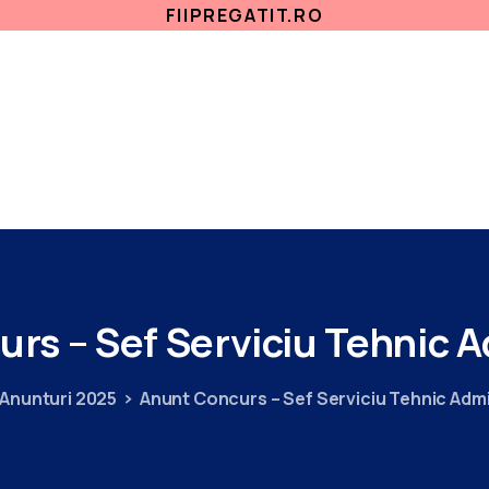
FIIPREGATIT.RO
ETICA, INTEGRITATE
ANTICORUPTIE
ACASA
SECTII MEDICALE
AMBULATORIU
IN
urs
–
Sef
Serviciu
Tehnic
A
Anunturi 2025
Anunt Concurs – Sef Serviciu Tehnic Admi