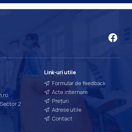
Link-uri
utile
Formular de feedback
Acte internare
n.ro
Prețuri
 Sector 2
Adrese utile
Contact