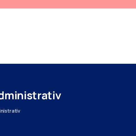
SERVICII RELIGIOASE
PROIECTE
PROGRAMARE
DESPRE NOI
DICATORI
PENTRU PACIENTI
ADMINISTRATIV
BUGET
CONTACT
CONDUCEREA SPITALULUI
dministrativ
nistrativ