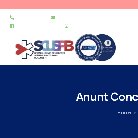
021 255 49 49
secretariat@urgentapantelimon.ro
@SpitalulPantelimon
@spitalulpantelimonbucuresti
Anunt
Conc
Home