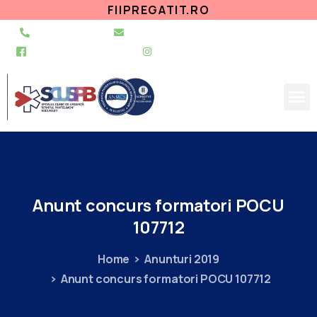
FIIPREGATIT.RO
021 255 49 49
secretariat@urgentapantelimon.ro
@SpitalulPantelimon
@spitalulpantelimonbucuresti
Anunt
concurs
formatori
POCU
107712
Home
Anunturi 2019
Anunt concurs formatori POCU 107712