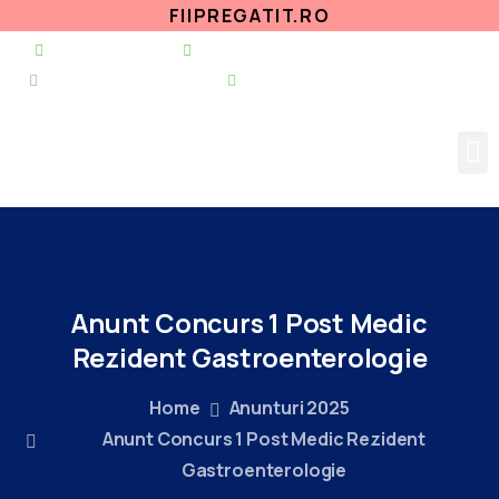
FIIPREGATIT.RO
021 255 49 49
secretariat@urgentapantelimon.ro
@SpitalulPantelimon
@spitalulpantelimonbucuresti
Anunt
Concurs
1
Post
Medic
Rezident
Gastroenterologie
Home
Anunturi 2025
Anunt Concurs 1 Post Medic Rezident
Gastroenterologie