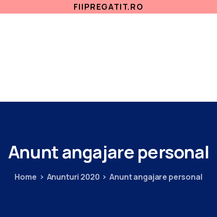
FIIPREGATIT.RO
ETICA, INTEGRITATE
ANTICORUPTIE
ACASA
SECTII MEDICALE
AMBULATORIU
IN
Anunt
angajare
personal
Home
Anunturi 2020
Anunt angajare personal