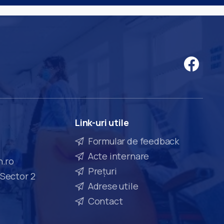
Link-uri
utile
Formular de feedback
Acte internare
n.ro
Prețuri
 Sector 2
Adrese utile
Contact