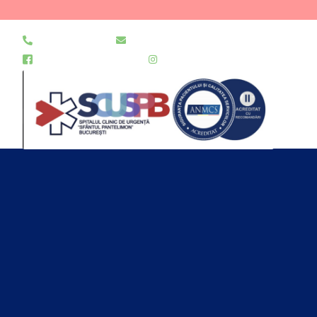
021 255 49 49
secretariat@urgentapantelimon.ro
@SpitalulPantelimon
@spitalulpantelimonbucuresti